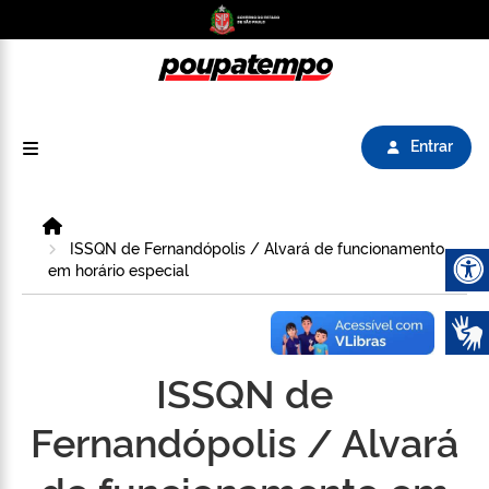
Logo do Poupatempo SP GOV BR direciona para
Entrar
Home
ISSQN de Fernandópolis / Alvará de funcionamento
em horário especial
Abrir 
ISSQN de
Fernandópolis / Alvará