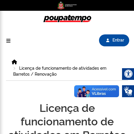
Logo do Poupatempo SP GOV BR direciona para
Entrar
Home
Licença de funcionamento de atividades em
Barretos / Renovação
Abrir 
Licença de
funcionamento de