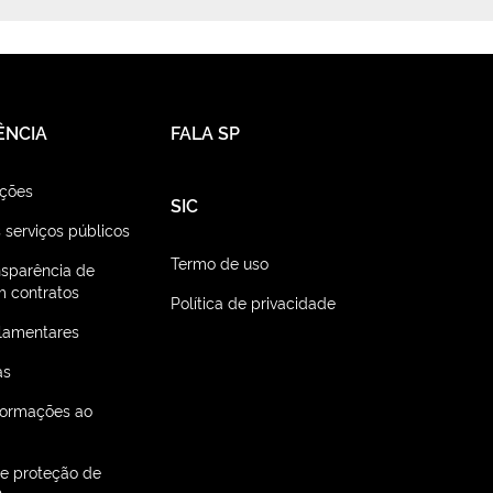
ÊNCIA
FALA SP
ações
SIC
 serviços públicos
Termo de uso
nsparência de
 contratos
Política de privacidade
lamentares
as
nformações ao
de proteção de