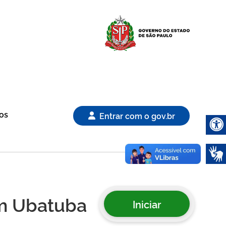
Logo Gover
os
Entrar com o gov.br
Abrir 
em Ubatuba
Iniciar