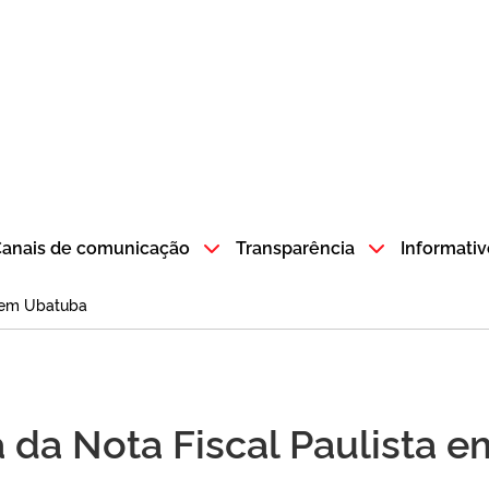
atempo SP GOV BR direciona para a página inicial
anais de comunicação
Transparência
Informativ
a em Ubatuba
 da Nota Fiscal Paulista 