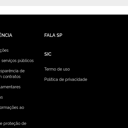
ÊNCIA
FALA SP
ações
SIC
 serviços públicos
Termo de uso
nsparência de
 contratos
Política de privacidade
lamentares
as
nformações ao
de proteção de