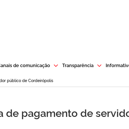
atempo SP GOV BR direciona para a página inicial
anais de comunicação
Transparência
Informativ
or público de Cordeirópolis
ha de pagamento de servido