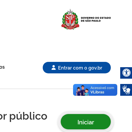
Logo Gover
os
Entrar com o gov.br
Abrir 
r público
Iniciar