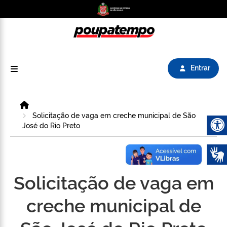
Logo do Poupatempo SP GOV BR direciona para
Entrar
Home
Solicitação de vaga em creche municipal de São
José do Rio Preto
Abrir 
Solicitação de vaga em
creche municipal de