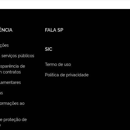
ÊNCIA
FALA SP
ações
SIC
 serviços públicos
Termo de uso
nsparência de
 contratos
Política de privacidade
lamentares
as
nformações ao
de proteção de
D