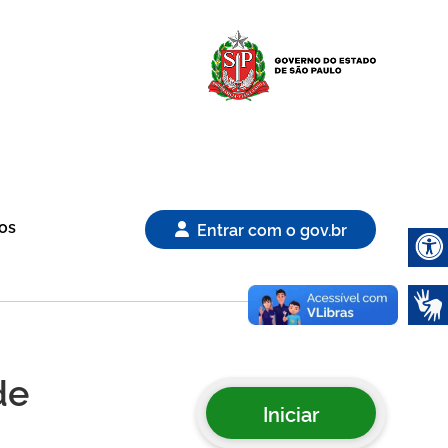
Logo Gover
os
Entrar com o gov.br
Abrir 
de
Iniciar