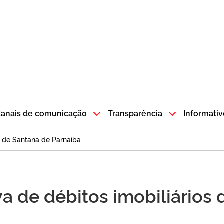
atempo SP GOV BR direciona para a página inicial
anais de comunicação
Transparência
Informativ
s de Santana de Parnaíba
a de débitos imobiliários 