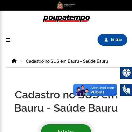
Logo do Poupatempo SP GOV BR direciona para
Entrar
Home
Cadastro no SUS em Bauru - Saúde Bauru
Abrir 
Cadastro no SUS em
Bauru - Saúde Bauru