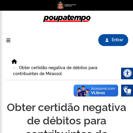
Logo do Poupatempo SP GOV BR direciona para
Entrar
Home
Obter certidão negativa de débitos para
contribuintes de Mirassol
Abrir 
Obter certidão negativa
de débitos para