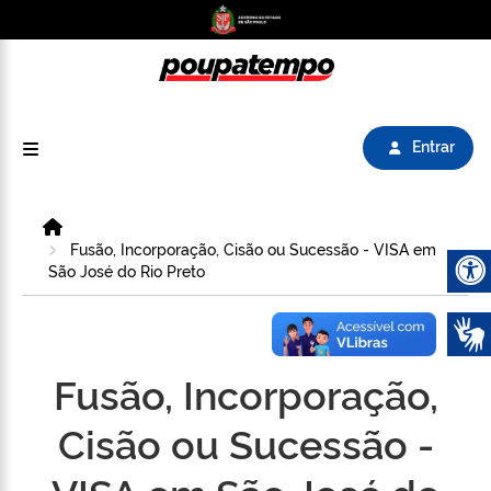
Logo do Poupatempo SP GOV BR direciona para
Entrar
Home
Fusão, Incorporação, Cisão ou Sucessão - VISA em
São José do Rio Preto
Abrir 
Fusão, Incorporação,
Cisão ou Sucessão -