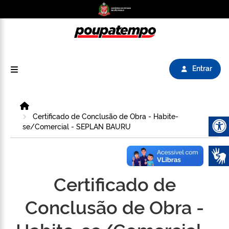
Logo do Poupatempo SP GOV BR direciona para
Entrar
Home
Certificado de Conclusão de Obra - Habite-
se/Comercial - SEPLAN BAURU
Abrir 
Certificado de
Conclusão de Obra -