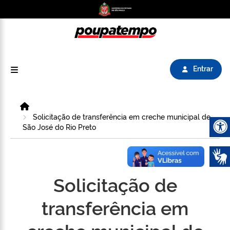
Logo do Poupatempo SP GOV BR direciona para
Entrar
Home
Solicitação de transferência em creche municipal de
São José do Rio Preto
Abrir 
Solicitação de
transferência em