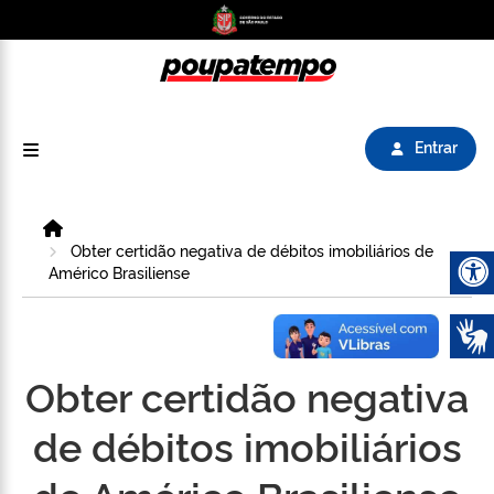
Logo do Poupatempo SP GOV BR direciona para
Entrar
Home
Obter certidão negativa de débitos imobiliários de
Américo Brasiliense
Abrir 
Obter certidão negativa
de débitos imobiliários