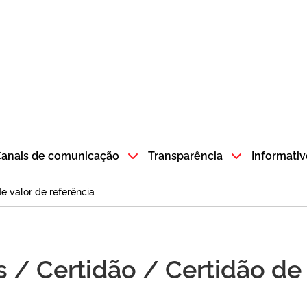
atempo SP GOV BR direciona para a página inicial
anais de comunicação
Transparência
Informativ
e valor de referência
 / Certidão / Certidão de 