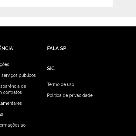
ÊNCIA
FALA SP
ações
SIC
 serviços públicos
Termo de uso
nsparência de
 contratos
Política de privacidade
lamentares
as
nformações ao