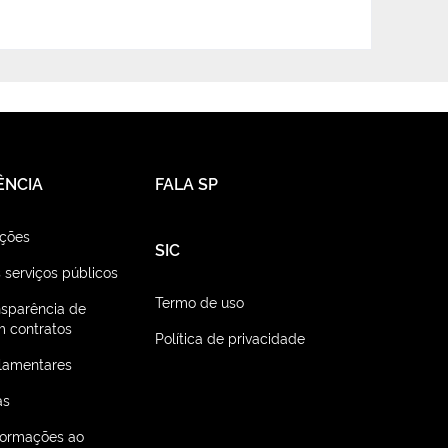
ÊNCIA
FALA SP
ações
SIC
 serviços públicos
Termo de uso
nsparência de
 contratos
Política de privacidade
lamentares
as
nformações ao