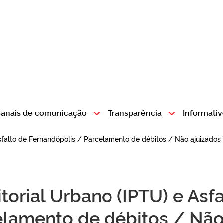
atempo SP GOV BR direciona para a página inicial
anais de comunicação
Transparência
Informativ
Asfalto de Fernandópolis / Parcelamento de débitos / Não ajuizados 
itorial Urbano (IPTU) e Asf
elamento de débitos / Não