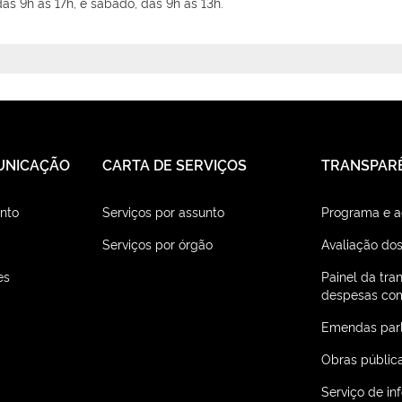
as 9h às 17h, e sábado, das 9h às 13h.
UNICAÇÃO
CARTA DE SERVIÇOS
TRANSPAR
nto
Serviços por assunto
Programa e 
Serviços por órgão
Avaliação dos
es
Painel da tra
despesas com
Emendas par
Obras públic
Serviço de i