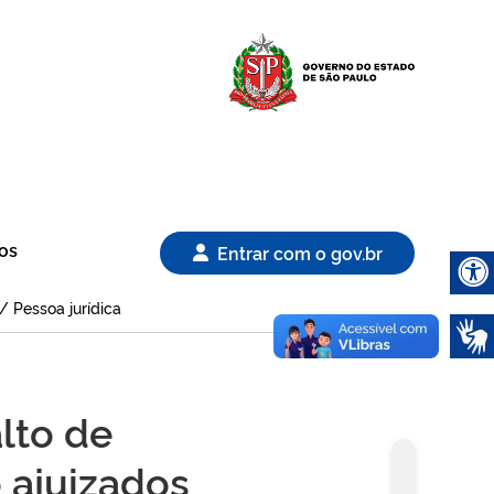
Logo Gover
os
Entrar com o gov.br
/ Pessoa jurídica
Abrir 
alto de
 ajuizados