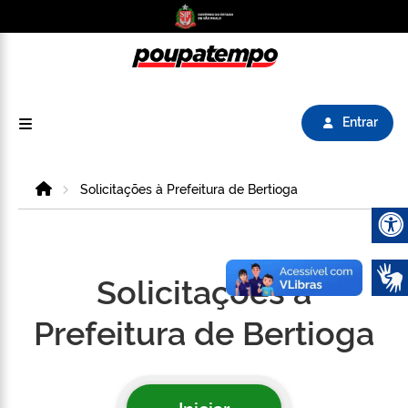
Logo do Poupatempo SP GOV BR direciona para
Entrar
Home
Solicitações à Prefeitura de Bertioga
Abrir 
Solicitações à
Prefeitura de Bertioga