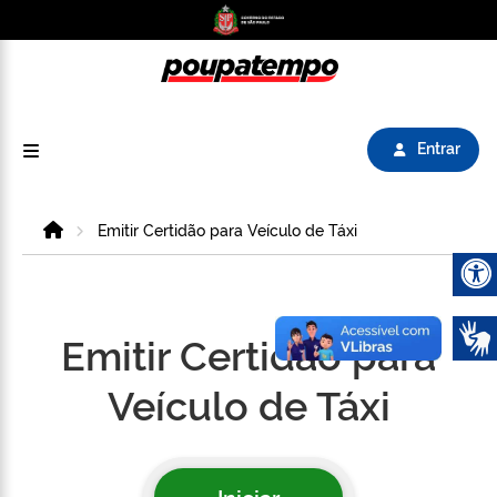
Logo do Poupatempo SP GOV BR direciona para
Entrar
Home
Emitir Certidão para Veículo de Táxi
Abrir 
Emitir Certidão para
Veículo de Táxi