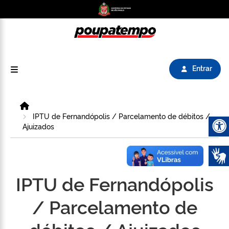
Logo do Poupatempo SP GOV BR direciona para
Entrar
Home
IPTU de Fernandópolis / Parcelamento de débitos /
Ajuizados
Abrir 
IPTU de Fernandópolis
/ Parcelamento de