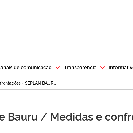
atempo SP GOV BR direciona para a página inicial
anais de comunicação
Transparência
Informativ
onfrontações - SEPLAN BAURU
de Bauru / Medidas e conf