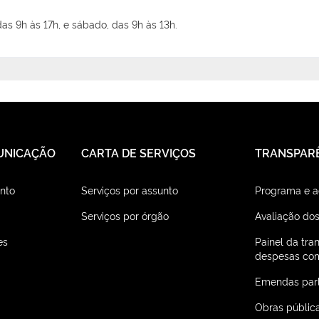
as 9h às 17h, e sábado, das 9h às 13h.
UNICAÇÃO
CARTA DE SERVIÇOS
TRANSPAR
nto
Serviços por assunto
Programa e 
Serviços por órgão
Avaliação dos
es
Painel da tra
despesas com
Emendas par
Obras públic