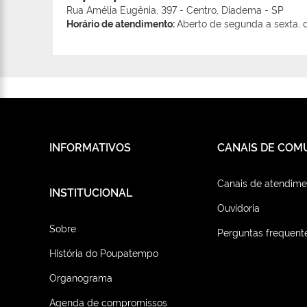
Rua Amélia Eugênia, 397 - Centro, Diadema - SP
Horário de atendimento:
Aberto de segunda a sexta, d
INFORMATIVOS
CANAIS DE COM
Canais de atendime
INSTITUCIONAL
Ouvidoria
Sobre
Perguntas frequent
História do Poupatempo
Organograma
Agenda de compromissos