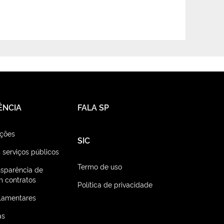
ÊNCIA
FALA SP
ações
SIC
 serviços públicos
Termo de uso
nsparência de
 contratos
Política de privacidade
lamentares
as