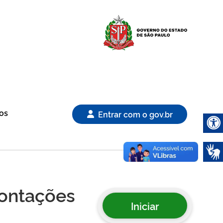
Logo Gover
os
Entrar com o gov.br
Abrir 
rontações
Iniciar