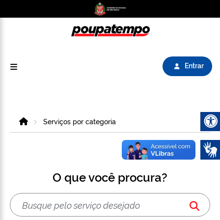
Logo do Poupatempo SP GOV BR direciona para
Entrar
Home
Serviços por categoria
Abrir 
O que você procura?